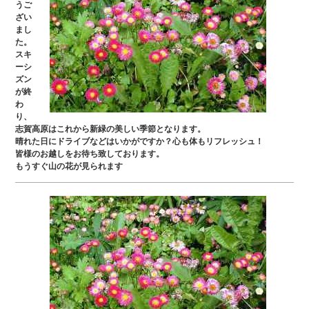
うご
ざい
まし
た。
スキ
ーシ
ズン
が終
わ
り、
志賀高原はこれから新緑の美しい季節となります。
晴れた日にドライブなどはいかがですか？心も体もリフレッシュ！
皆様のお越しをお待ち致しております。
もうすぐ山の花が見られます