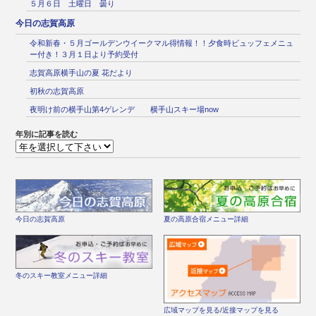
５月６日 土曜日 曇り
今日の志賀高原
令和新春・５月ゴールデンウイークマル得情報！！夕食時ビュッフェメニュ
ー付き！３月１日より予約受付
志賀高原横手山の夏 花だより
初秋の志賀高原
夜明け前の横手山第4ゲレンデ 横手山スキー場now
年別に記事を読む
今日の志賀高原
夏の高原合宿メニュー詳細
冬のスキー教室メニュー詳細
広域マップを見る
/
近接マップを見る